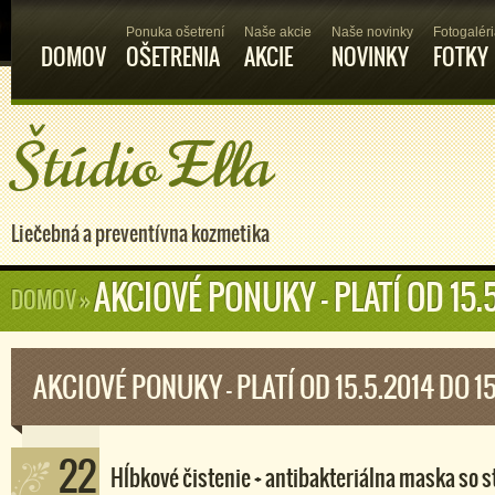
Ponuka ošetrení
Naše akcie
Naše novinky
Fotogalér
DOMOV
OŠETRENIA
AKCIE
NOVINKY
FOTKY
Štúdio Ella
Liečebná a preventívna kozmetika
AKCIOVÉ PONUKY – PLATÍ OD 15.5
DOMOV
»
AKCIOVÉ PONUKY – PLATÍ OD 15.5.2014 DO 15
22
Hĺbkové čistenie + antibakteriálna maska so 