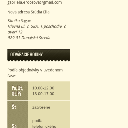
gabriela.erdosova@gmail.com
Nová adresa Štúdia Ella:
Klinika Sagax
Hlavná ul. č. 58A, 1.poschodie, č.
dverí 12
929 01 Dunajská Streda
OTVÁRACIE HODINY
Podľa objednávky v uvedenom
čase:
Po, Ut,
10.00-12.00
St, Pi
13.00-17.00
Št
zatvorené
podľa
So
telefonického