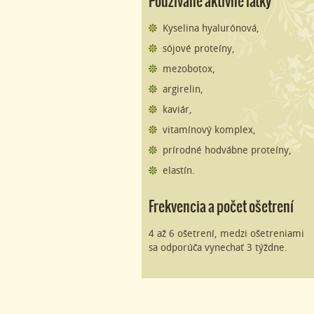
Používané aktívne látky
Kyselina hyalurónová,
sójové proteíny,
mezobotox,
argirelin,
kaviár,
vitamínový komplex,
prírodné hodvábne proteíny,
elastín.
Frekvencia a počet ošetrení
4 až 6 ošetrení, medzi ošetreniami
sa odporúča vynechať 3 týždne.