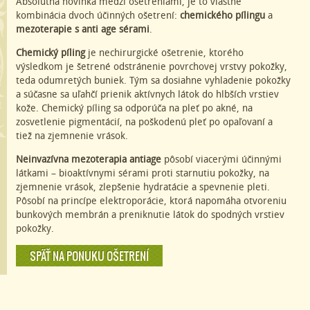
Absolútna novinka medzi ošetreniami, je to vlastne
kombinácia dvoch účinných ošetrení:
chemického pílingu
a
mezoterapie s anti age sérami
.
Chemický píling
je nechirurgické ošetrenie, ktorého
výsledkom je šetrené odstránenie povrchovej vrstvy pokožky,
teda odumretých buniek. Tým sa dosiahne vyhladenie pokožky
a súčasne sa uľahčí prienik aktívnych látok do hlbších vrstiev
kože. Chemický píling sa odporúča na pleť po akné, na
zosvetlenie pigmentácií, na poškodenú pleť po opaľovaní a
tiež na zjemnenie vrások.
Neinvazívna mezoterapia antiage
pôsobí viacerými účinnými
látkami – bioaktívnymi sérami proti starnutiu pokožky, na
zjemnenie vrások, zlepšenie hydratácie a spevnenie pleti.
Pôsobí na princípe elektroporácie, ktorá napomáha otvoreniu
bunkových membrán a preniknutie látok do spodných vrstiev
pokožky.
SPÄŤ NA PONUKU OŠETRENÍ