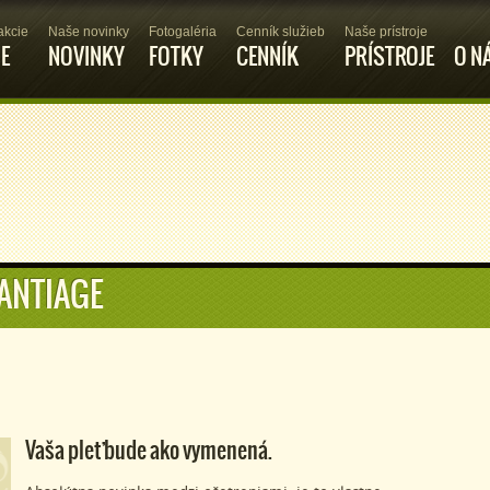
akcie
Naše novinky
Fotogaléria
Cenník služieb
Naše prístroje
IE
NOVINKY
FOTKY
CENNÍK
PRÍSTROJE
O N
ANTIAGE
Vaša pleť bude ako vymenená.