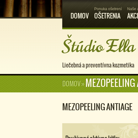
Ponuka ošetrení
Naše 
DOMOV
OŠETRENIA
AKC
Štúdio Ella
Liečebná a preventívna kozmetika
MEZOPEELING 
DOMOV
»
MEZOPEELING ANTIAGE