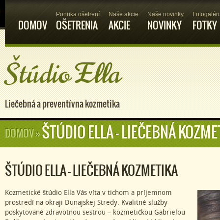
Ponuka ošetrení
Naše akcie
Naše novinky
Fotogalér
DOMOV
OŠETRENIA
AKCIE
NOVINKY
FOTKY
Štúdio Ella
Liečebná a preventívna kozmetika
ŠTÚDIO ELLA – LIEČEBNÁ KOZME
DOMOV
»
ŠTÚDIO ELLA – LIEČEBNÁ KOZMETIKA
Kozmetické štúdio Ella Vás víta v tichom a príjemnom
prostredí na okraji Dunajskej Stredy. Kvalitné služby
poskytované zdravotnou sestrou – kozmetičkou Gabrielou