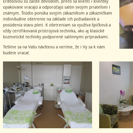
Erdősovou sú zaiste dôvodom, prečo sa klienti i klientky
opakovane vracajú a odporúčajú salón svojim priateľom i
známym. Štúdio ponúka svojim zákazníkom a zákazníčkam
individuálne ošetrenie na základe ich požiadaviek a
posúdenia stavu pleti. K ošetreniam sa využíva špičková a
vždy certifikovaná prístrojová technika, ako aj klasické
kozmetické techniky podporené salónnymi prípravkami.
Tešíme sa na Vašu návštevu a veríme, že i Vy sa k nám
budete vracať.