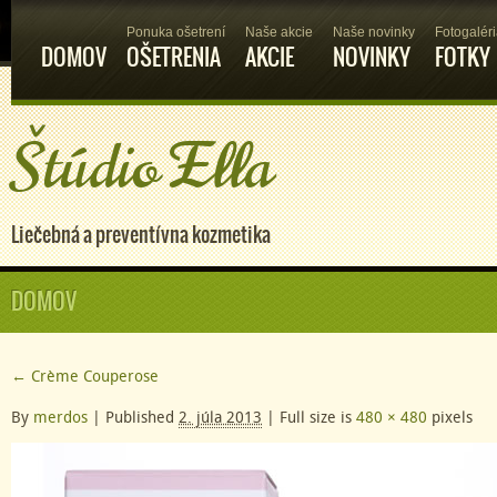
Ponuka ošetrení
Naše akcie
Naše novinky
Fotogalér
DOMOV
OŠETRENIA
AKCIE
NOVINKY
FOTKY
Štúdio Ella
Liečebná a preventívna kozmetika
DOMOV
←
Crème Couperose
By
merdos
|
Published
2. júla 2013
|
Full size is
480 × 480
pixels