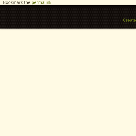
Bookmark the
permalink
.
Create