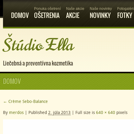
Ponuka ošetrení
Naše akcie
Naše novinky
Fotogalér
DOMOV
OŠETRENIA
AKCIE
NOVINKY
FOTKY
Štúdio Ella
Liečebná a preventívna kozmetika
DOMOV
←
Crème Sebo-Balance
By
merdos
|
Published
2. júla 2013
|
Full size is
640 × 640
pixels