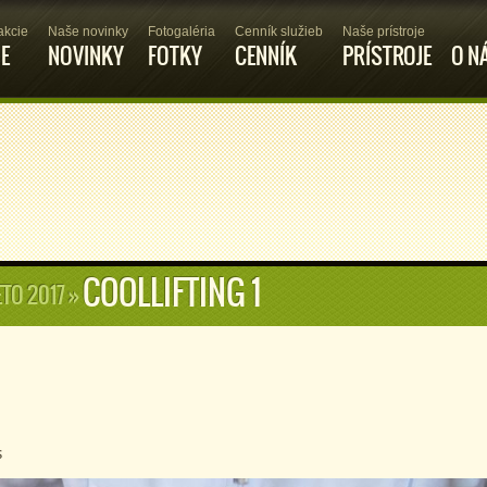
akcie
Naše novinky
Fotogaléria
Cenník služieb
Naše prístroje
IE
NOVINKY
FOTKY
CENNÍK
PRÍSTROJE
O N
COOLLIFTING 1
ETO 2017
»
s