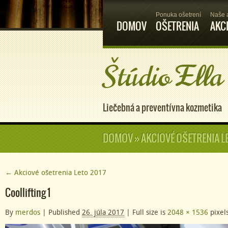
Ponuka ošetrení
Naše 
DOMOV
OŠETRENIA
AKC
Štúdio Ella
Liečebná a preventívna kozmetika
DOMOV
»
AKCIOVÉ OŠETRENIA L
←
Akciové ošetrenia Leto 2017
Coollifting 1
By
merdos
|
Published
26. júla 2017
|
Full size is
2048 × 1536
pixel