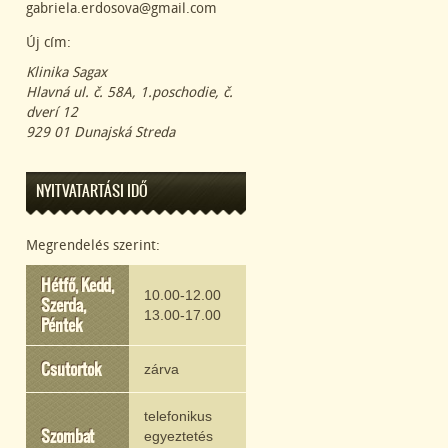
gabriela.erdosova@gmail.com
Új cím:
Klinika Sagax
Hlavná ul. č. 58A, 1.poschodie, č.
dverí 12
929 01 Dunajská Streda
NYITVATARTÁSI IDŐ
Megrendelés szerint:
Hétfő, Kedd,
10.00-12.00
Szerda,
13.00-17.00
Péntek
Csutortok
zárva
telefonikus
Szombat
egyeztetés