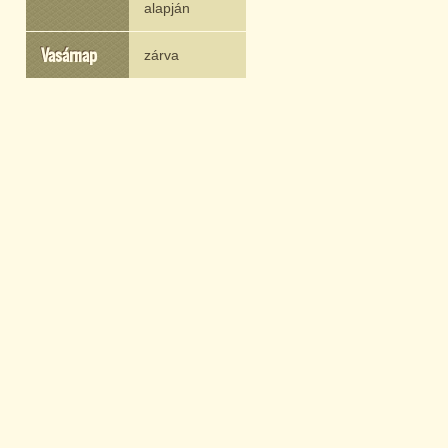
alapján
Vasárnap
zárva