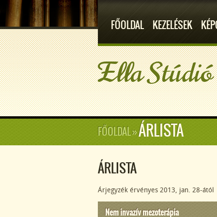
FŐOLDAL
KEZELÉSEK
KÉP
Ella Stúdió
ÁRLISTA
FŐOLDAL
»
ÁRLISTA
Árjegyzék érvényes 2013, jan. 28-ától
Nem invazív mezoterápia