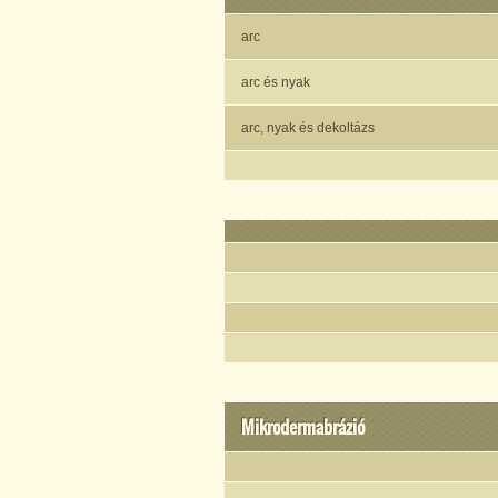
arc
arc és nyak
arc, nyak és dekoltázs
Mikrodermabrázió